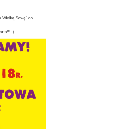
Na Wielką Sowę" do
to!!! :)