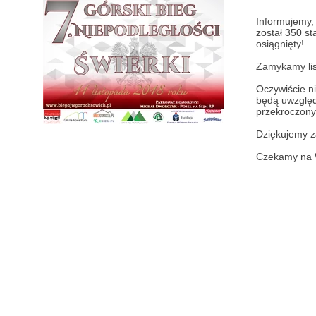
Informujemy, 
został 350 st
osiągnięty!
Zamykamy list
Oczywiście n
będą uwzględ
przekroczony
Dziękujemy z
Czekamy na W