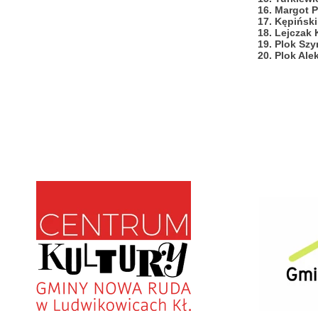
16. Margot
17. Kępińs
18. Lejcza
19. Plok S
20. Plok Ale