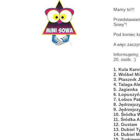
Mamy to!!!
Przedstawiam
Sowy"!
Pod koniec ka
A więc zaczy
Informujemy, 
20. osób. :)
1. Kula Ka
2. Wróbel 
3. Ptasznik
4. Talaga 
5. Jagien
6. Łopuszy
7. Łobos P
8. Jędrzej
9. Jędrzejc
10. Śródka
11. Śródka
12. Gust
13. Dubiel
14. Dubiel
15. Turkiew