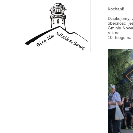
Kochani!
Dziękujemy, 
obecność je
Gminie Nowa
rok na
10. Biegu na