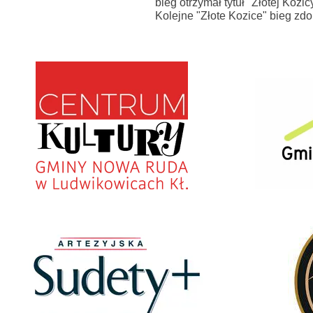
bieg otrzymał tytuł "Złotej Kozi
Kolejne "Złote Kozice" bieg zdo