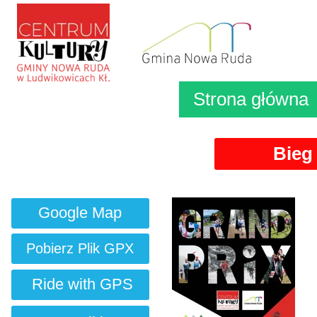
Strona główna
Bieg
Google Map
Pobierz Plik GPX
Ride with GPS